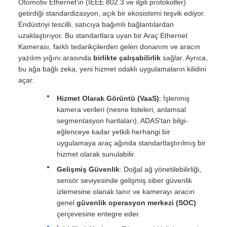
Otomotiv Ethernet'in (IEEE 802.3 ve ilgili protokoller)
getirdiği standardizasyon, açık bir ekosistemi teşvik ediyor.
Endüstriyi tescilli, satıcıya bağımlı bağlantılardan
uzaklaştırıyor. Bu standartlara uyan bir Araç Ethernet
Kamerası, farklı tedarikçilerden gelen donanım ve aracın
yazılım yığını arasında
birlikte çalışabilirlik
sağlar. Ayrıca,
bu ağa bağlı zeka, yeni hizmet odaklı uygulamaların kilidini
açar:
Hizmet Olarak Görüntü (VaaS)
: İşlenmiş
kamera verileri (nesne listeleri, anlamsal
segmentasyon haritaları), ADAS'tan bilgi-
eğlenceye kadar yetkili herhangi bir
uygulamaya araç ağında standartlaştırılmış bir
hizmet olarak sunulabilir.
Gelişmiş Güvenlik
: Doğal ağ yönetilebilirliği,
sensör seviyesinde gelişmiş siber güvenlik
izlemesine olanak tanır ve kamerayı aracın
genel
güvenlik operasyon merkezi (SOC)
çerçevesine entegre eder.