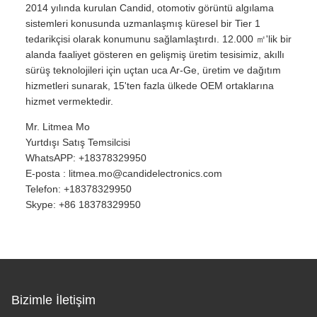
2014 yılında kurulan Candid, otomotiv görüntü algılama
sistemleri konusunda uzmanlaşmış küresel bir Tier 1
tedarikçisi olarak konumunu sağlamlaştırdı. 12.000 ㎡'lik bir
alanda faaliyet gösteren en gelişmiş üretim tesisimiz, akıllı
sürüş teknolojileri için uçtan uca Ar-Ge, üretim ve dağıtım
hizmetleri sunarak, 15'ten fazla ülkede OEM ortaklarına
hizmet vermektedir.
Mr. Litmea Mo
Yurtdışı Satış Temsilcisi
WhatsAPP:
+18378329950
E-posta :
litmea.mo@candidelectronics.com
Telefon:
+18378329950
Skype:
+86 18378329950
Bizimle İletişim